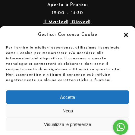
Aperto a Pranzo:
12:00 – 14:30
Il Martedì, Giovedì,
Venerdì, Sabato
Gestisci Consenso Cookie
Aperto anche a Cena:
19:30 – 22:30
Per fornire le migliori esperienze, utilizziamo tecnologie
come i cookie per memorizzare e/o accedere alle
Chiusura:
Lunedì
informazioni del dispositivo. Il consenso a queste
tecnologie ci permetterà di elaborare dati come il
comportamento di navigazione o ID unici su questo sito.
Non acconsentire o ritirare il consenso può influire
negativamente su alcune caratteristiche e funzioni.
Accetta
Nega
© Copyright Alberto Berardi 2023
Visualizza le preferenze