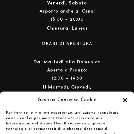
Venerdì, Sabato
Asporto anche a Cena:
18:00 – 20:00
Chiusura:
Lunedì
ORARI DI APERTURA
Dal Martedì alla Domenica
Aperto a Pranzo:
12:00 – 14:30
Il Martedì, Giovedì,
Venerdì, Sabato
Gestisci Consenso Cookie
Aperto anche a Cena:
19:30 – 22:30
Per fornire le migliori esperienze, utilizziamo tecnologie
come i cookie per memorizzare e/o accedere alle
Chiusura:
Lunedì
informazioni del dispositivo. Il consenso a queste
tecnologie ci permetterà di elaborare dati come il